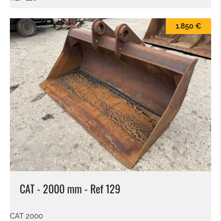
RIPPER
1.850 €
ADAPTATEUR
PNEUS / JANTE
PONT
TRAIN CHAINE
BRAS
CABINE
CAT - 2000 mm - Ref 129
BOÎTE DE VITESSES / CONVERTISSEUR
CAT 2000