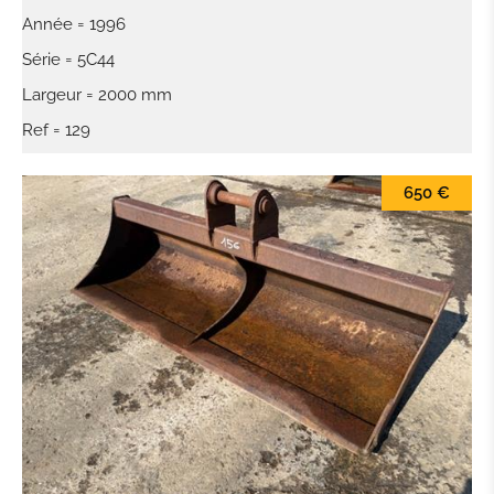
Année = 1996
DISTRIBUTEUR HYDRAULIQUE
Série = 5C44
MOTEUR
Largeur = 2000 mm
Ref = 129
CINTREUSE FER À BÉTON
650 €
CISEAUX À BÉTON
BROYEUR
SALEUSES
PANIER DE TRAVAIL
MACHINE POUR PIÈCE