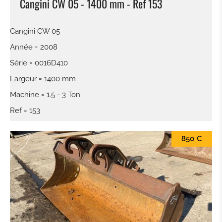
Cangini CW 05 - 1400 mm - Ref 153
Cangini CW 05
Année = 2008
Série = 0016D410
Largeur = 1400 mm
Machine = 1.5 - 3 Ton
Ref = 153
850 €