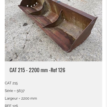
GODET DE CURRAGE
GODET DE CURRAGE HYDR
PLATIN POUR MARTEAU - GRAPPIN - ETC.
PINCE À TRIE
PINCE À GRAB
CAT 215 - 2200 mm -Ref 126
RÂTEAU
CAT 215
MARTEAU PIQUEUR
Série = 5637
Largeur = 2200 mm
PINCE BOIS
REF 126