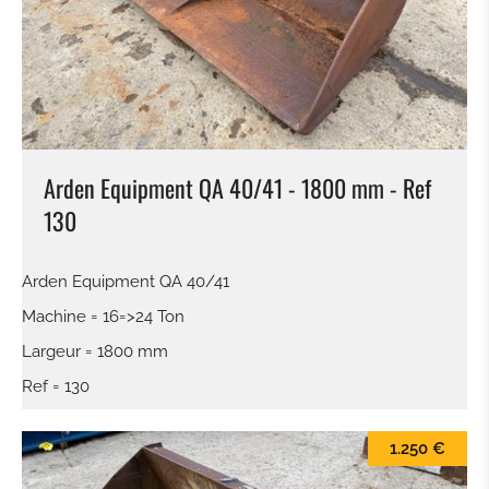
BALAI
LAME À NEIGE
PINCES À BALLES
Arden Equipment QA 40/41 - 1800 mm - Ref
KROKODILGEBISS PINCE
130
GODET À CLAIRE VOIE
Arden Equipment QA 40/41
Machine = 16=>24 Ton
ATTACHE RAPIDE
Largeur = 1800 mm
Ref = 130
TILTROTATEUR
1.250 €
GODET DE TERRASSEMENT