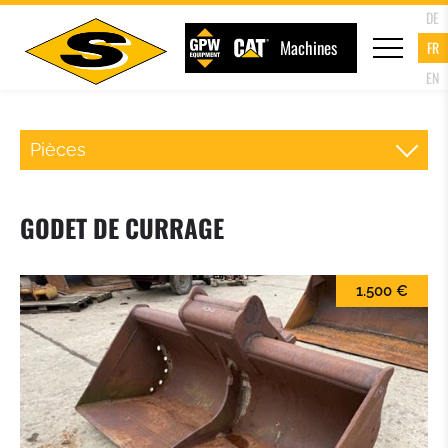
DE
Machines
FR
EN
Pièces
ATTACHE RAPIDE CHARGEUR
GODET DE CURRAGE
FOURCHE PALETTE
1.500 €
GODET DU CHARGEUR
GODET 4 EN 1
GODET A HAUT DEVERSEMENT