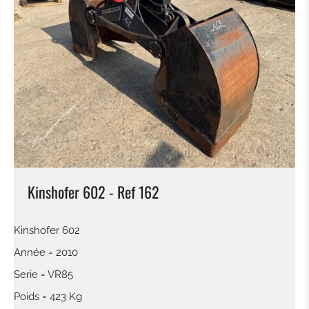
RIPPER
ADAPTATEUR
PNEUS / JANTE
PONT
TRAIN CHAINE
Kinshofer 602 - Ref 162
BRAS
Kinshofer 602
CABINE
Année = 2010
Serie = VR85
BOÎTE DE VITESSES / CONVERTISSEUR
Poids = 423 Kg