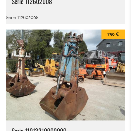
Serie 112602008
Serie 112602008
750 €
Serie 11013210000000