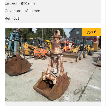
Largeur = 500 mm
DISTRIBUTEUR HYDRAULIQUE
Ouverture = 1800 mm
Ref = 162
MOTEUR
750 €
CINTREUSE FER À BÉTON
CISEAUX À BÉTON
BROYEUR
SALEUSES
PANIER DE TRAVAIL
MACHINE POUR PIÈCE