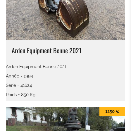
BALAI
LAME À NEIGE
PINCES À BALLES
Arden Equipment Benne 2021
KROKODILGEBISS PINCE
Arden Equipment Benne 2021
GODET À CLAIRE VOIE
Année = 1994
Série = 41624
ATTACHE RAPIDE
Poids = 850 Kg
TILTROTATEUR
1250 €
GODET DE TERRASSEMENT