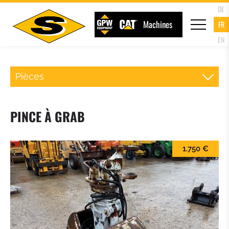
DE
Machines
FR
EN
Pièces
ATTACHE RAPIDE CHARGEUR
PINCE À GRAB
FOURCHE PALETTE
1.750 €
GODET DU CHARGEUR
GODET 4 EN 1
GODET A HAUT DEVERSEMENT