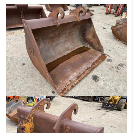
GODET DE CURRAGE
GODET DE CURRAGE HYDR
PLATIN POUR MARTEAU - GRAPPIN - ETC.
PINCE À TRIE
PINCE À GRAB
RÂTEAU
MARTEAU PIQUEUR
PINCE BOIS