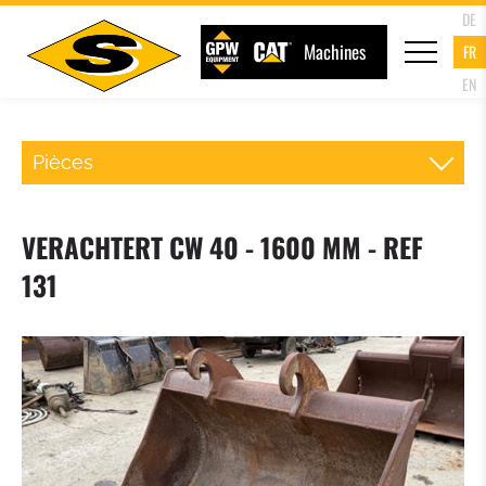
DE
Machines
FR
EN
Pièces
ATTACHE RAPIDE CHARGEUR
VERACHTERT CW 40 - 1600 MM - REF
FOURCHE PALETTE
131
GODET DU CHARGEUR
GODET 4 EN 1
GODET A HAUT DEVERSEMENT