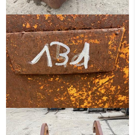
DISTRIBUTEUR HYDRAULIQUE
MOTEUR
CINTREUSE FER À BÉTON
CISEAUX À BÉTON
BROYEUR
SALEUSES
PANIER DE TRAVAIL
MACHINE POUR PIÈCE