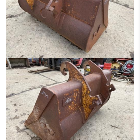
RIPPER
ADAPTATEUR
PNEUS / JANTE
PONT
TRAIN CHAINE
BRAS
CABINE
BOÎTE DE VITESSES / CONVERTISSEUR