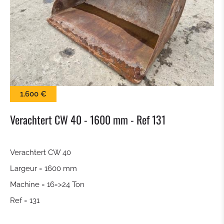
BALAI
LAME À NEIGE
PINCES À BALLES
1.600 €
KROKODILGEBISS PINCE
Verachtert CW 40 - 1600 mm - Ref 131
GODET À CLAIRE VOIE
Verachtert CW 40
ATTACHE RAPIDE
Largeur = 1600 mm
TILTROTATEUR
Machine = 16=>24 Ton
Ref = 131
GODET DE TERRASSEMENT