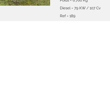
Poids = 6.760 Kg
Diesel = 79 KW / 107 Cv
Ref = 189