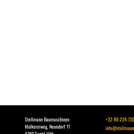
Stellmann Baumaschinen
+32 80 226 73
Molkereiweg, Neundorf 11
info@stellmann
4780 Sankt Vith