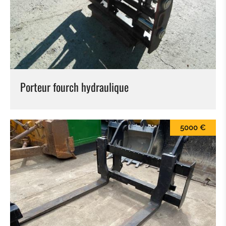
BALAI
LAME À NEIGE
PINCES À BALLES
Porteur fourch hydraulique
KROKODILGEBISS PINCE
GODET À CLAIRE VOIE
5000 €
ATTACHE RAPIDE
TILTROTATEUR
GODET DE TERRASSEMENT