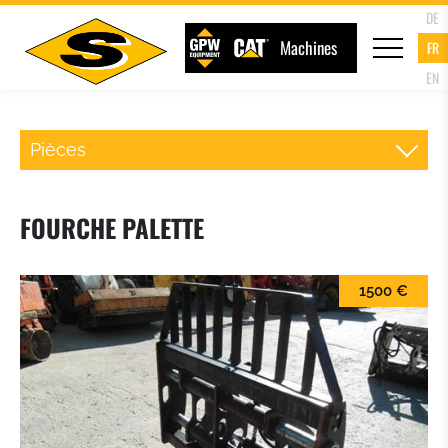
DE
Machines
FR
EN
Pièces
ATTACHE RAPIDE CHARGEUR
FOURCHE PALETTE
FOURCHE PALETTE
1500 €
GODET DU CHARGEUR
GODET 4 EN 1
GODET A HAUT DEVERSEMENT