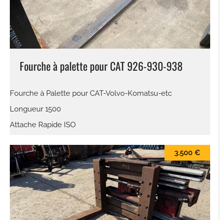
GODET DE CURRAGE
GODET DE CURRAGE HYDR
Fourche à palette pour CAT 926-930-938
PLATIN POUR MARTEAU - GRAPPIN - ETC.
Fourche à Palette pour CAT-Volvo-Komatsu-etc
PINCE À TRIE
Longueur 1500
PINCE À GRAB
Attache Rapide ISO
RÂTEAU
3.500 €
MARTEAU PIQUEUR
PINCE BOIS