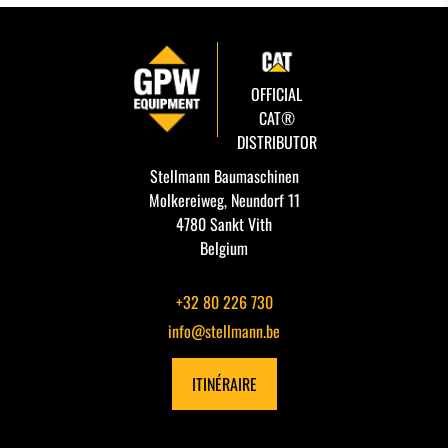
DISTRIBUTEUR HYDRAULIQUE
MOTEUR
OFFICIAL
CAT®
CINTREUSE FER À BÉTON
DISTRIBUTOR
Stellmann Baumaschinen
CISEAUX À BÉTON
Molkereiweg, Neundorf 11
4780 Sankt Vith
Belgium
BROYEUR
+32 80 226 730
SALEUSES
info@stellmann.be
PANIER DE TRAVAIL
ITINÉRAIRE
MACHINE POUR PIÈCE