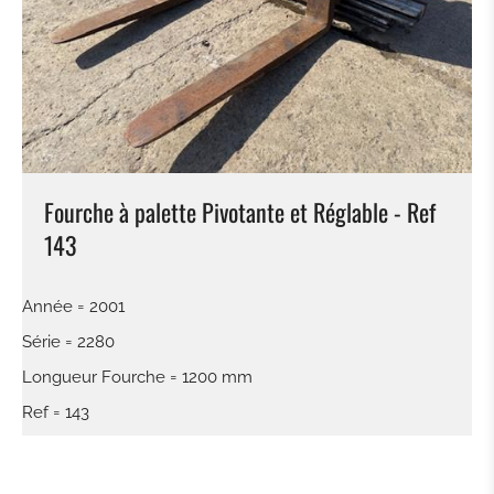
RIPPER
ADAPTATEUR
PNEUS / JANTE
Fourche à palette Pivotante et Réglable - Ref
PONT
143
TRAIN CHAINE
Année = 2001
BRAS
Série = 2280
Longueur Fourche = 1200 mm
CABINE
Ref = 143
BOÎTE DE VITESSES / CONVERTISSEUR