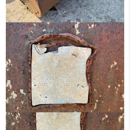
DISTRIBUTEUR HYDRAULIQUE
MOTEUR
CINTREUSE FER À BÉTON
CISEAUX À BÉTON
BROYEUR
SALEUSES
PANIER DE TRAVAIL
MACHINE POUR PIÈCE