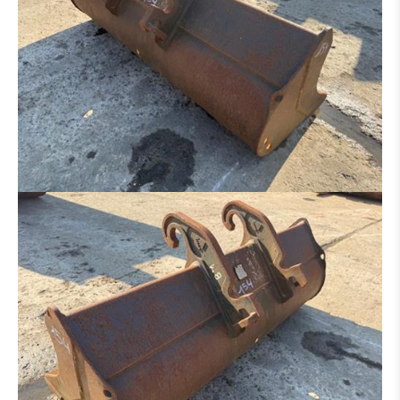
RIPPER
ADAPTATEUR
PNEUS / JANTE
PONT
TRAIN CHAINE
BRAS
CABINE
BOÎTE DE VITESSES / CONVERTISSEUR