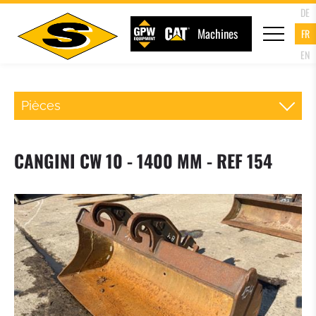
DE
Machines
FR
EN
Pièces
ATTACHE RAPIDE CHARGEUR
CANGINI CW 10 - 1400 MM - REF 154
FOURCHE PALETTE
GODET DU CHARGEUR
GODET 4 EN 1
GODET A HAUT DEVERSEMENT