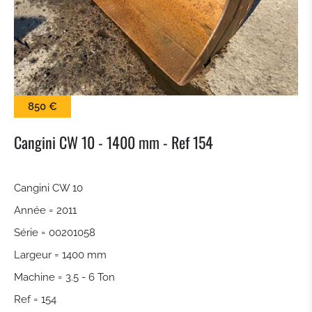
BALAI
LAME À NEIGE
PINCES À BALLES
850 €
KROKODILGEBISS PINCE
Cangini CW 10 - 1400 mm - Ref 154
GODET À CLAIRE VOIE
Cangini CW 10
Année = 2011
ATTACHE RAPIDE
Série = 00201058
TILTROTATEUR
Largeur = 1400 mm
Machine = 3.5 - 6 Ton
GODET DE TERRASSEMENT
Ref = 154