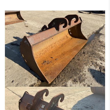
GODET DE CURRAGE
GODET DE CURRAGE HYDR
PLATIN POUR MARTEAU - GRAPPIN - ETC.
PINCE À TRIE
PINCE À GRAB
RÂTEAU
MARTEAU PIQUEUR
PINCE BOIS