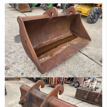
GODET DE CURRAGE
GODET DE CURRAGE HYDR
PLATIN POUR MARTEAU - GRAPPIN - ETC.
PINCE À TRIE
PINCE À GRAB
RÂTEAU
MARTEAU PIQUEUR
PINCE BOIS