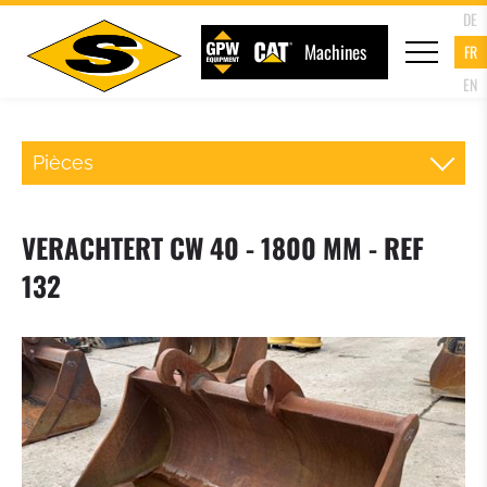
DE
Machines
FR
EN
Pièces
ATTACHE RAPIDE CHARGEUR
VERACHTERT CW 40 - 1800 MM - REF
FOURCHE PALETTE
132
GODET DU CHARGEUR
GODET 4 EN 1
GODET A HAUT DEVERSEMENT