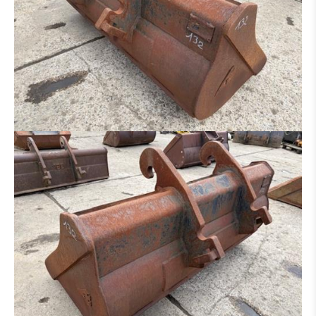
RIPPER
ADAPTATEUR
PNEUS / JANTE
PONT
TRAIN CHAINE
BRAS
CABINE
BOÎTE DE VITESSES / CONVERTISSEUR