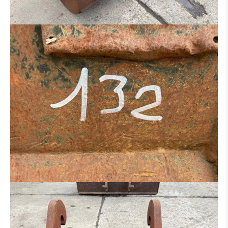
DISTRIBUTEUR HYDRAULIQUE
MOTEUR
CINTREUSE FER À BÉTON
CISEAUX À BÉTON
BROYEUR
SALEUSES
PANIER DE TRAVAIL
MACHINE POUR PIÈCE