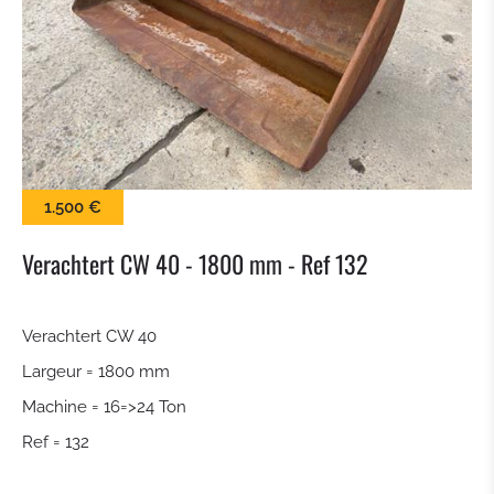
BALAI
LAME À NEIGE
PINCES À BALLES
1.500 €
KROKODILGEBISS PINCE
Verachtert CW 40 - 1800 mm - Ref 132
GODET À CLAIRE VOIE
Verachtert CW 40
ATTACHE RAPIDE
Largeur = 1800 mm
TILTROTATEUR
Machine = 16=>24 Ton
Ref = 132
GODET DE TERRASSEMENT