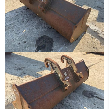
HECKAUFREISSER
ADAPTER
REIFEN / FELGEN
ACHSE
LAUFWERK
AUSLEGER
KABINE
GETRIEBE / WANDLER