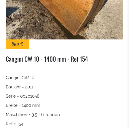
KEHRBÜRSTE
SCHNEESCHILD
BALLENZANGE
850 €
KROKODILGEBISS ZANGE
Cangini CW 10 - 1400 mm - Ref 154
SIEBSCHAUFEL
Cangini CW 10
Baujahr = 2011
SCHNELLWECHSLER
Serie = 00201058
TILTROTATOR
Breite = 1400 mm
Maschinen = 3.5 - 6 Tonnen
TIEFLÖFFEL
Ref = 154