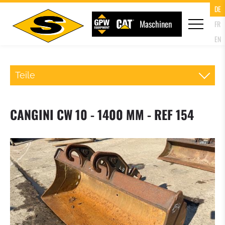
DE
Maschinen
FR
EN
Teile
SCHNELLWECHSLER RADLADER
CANGINI CW 10 - 1400 MM - REF 154
PALETTENGABEL
LADESCHAUFEL
KLAPPSCHAUFEL (4IN1 SCHAUFEL)
HOCHKIPPSCHAUFEL