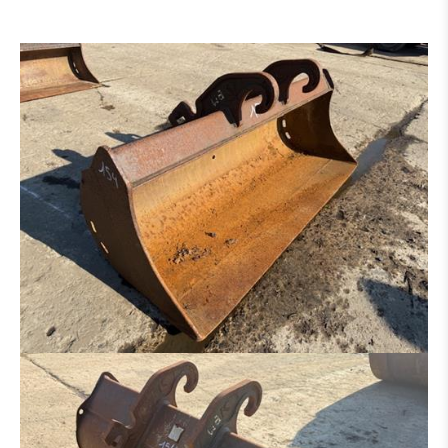
GRABENRÄUMLÖFFEL
HYDR. GRABENRÄUMLÖFFEL
PLATINEN FÜR HAMMER - GREIFER - USW.
SORTIERGREIFER
SCHALENGREIFER
RECHEN
HYDRAULIKHAMMER
HOLZZANGE