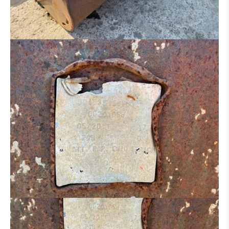
HYDRAULIK VERTEILER
MOTOR
BETON-EISENBIEGER
BETONSTAHLSCHERE
MULCHER
SALZSTREUER
ARBEITSKORB
ERSATZTEILTRÄGER