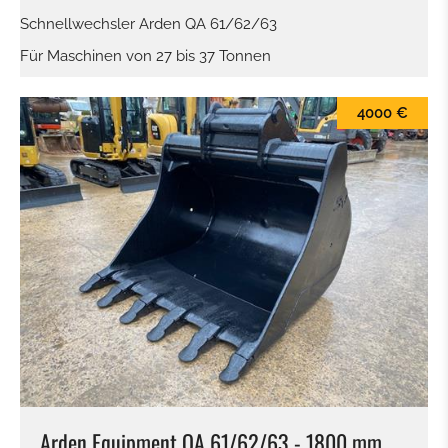
Schnellwechsler Arden QA 61/62/63
HYDRAULIK VERTEILER
Für Maschinen von 27 bis 37 Tonnen
MOTOR
4000 €
BETON-EISENBIEGER
BETONSTAHLSCHERE
MULCHER
SALZSTREUER
ARBEITSKORB
ERSATZTEILTRÄGER
Arden Equipment QA 61/62/63 - 1800 mm