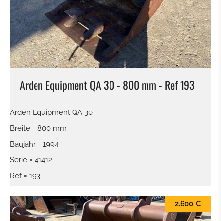
KEHRBÜRSTE
SCHNEESCHILD
BALLENZANGE
Arden Equipment QA 30 - 800 mm - Ref 193
KROKODILGEBISS ZANGE
Arden Equipment QA 30
SIEBSCHAUFEL
Breite = 800 mm
Baujahr = 1994
SCHNELLWECHSLER
Serie = 41412
Ref = 193
TILTROTATOR
2.600 €
TIEFLÖFFEL