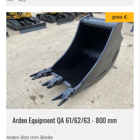
HECKAUFREISSER
3000 €
ADAPTER
REIFEN / FELGEN
ACHSE
LAUFWERK
AUSLEGER
KABINE
Arden Equipment QA 61/62/63 - 800 mm
GETRIEBE / WANDLER
Arden 800 mm Breite