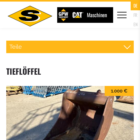
DE
Maschinen
FR
EN
Teile
SCHNELLWECHSLER RADLADER
TIEFLÖFFEL
PALETTENGABEL
1.000 €
LADESCHAUFEL
KLAPPSCHAUFEL (4IN1 SCHAUFEL)
HOCHKIPPSCHAUFEL