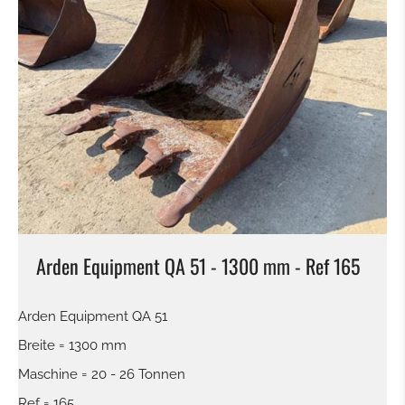
GRABENRÄUMLÖFFEL
HYDR. GRABENRÄUMLÖFFEL
PLATINEN FÜR HAMMER - GREIFER - USW.
SORTIERGREIFER
SCHALENGREIFER
Arden Equipment QA 51 - 1300 mm - Ref 165
RECHEN
Arden Equipment QA 51
HYDRAULIKHAMMER
Breite = 1300 mm
Maschine = 20 - 26 Tonnen
HOLZZANGE
Ref = 165