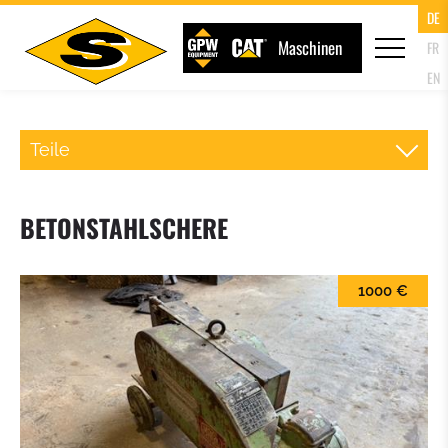
DE
Maschinen
FR
EN
Teile
SCHNELLWECHSLER RADLADER
BETONSTAHLSCHERE
PALETTENGABEL
1000 €
LADESCHAUFEL
KLAPPSCHAUFEL (4IN1 SCHAUFEL)
HOCHKIPPSCHAUFEL