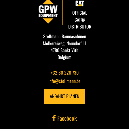
GRABENRÄUMLÖFFEL
OFFICIAL
CAT®
HYDR. GRABENRÄUMLÖFFEL
DISTRIBUTOR
Stellmann Baumaschinen
PLATINEN FÜR HAMMER - GREIFER - USW.
Molkereiweg, Neundorf 11
4780 Sankt Vith
SORTIERGREIFER
Belgium
+32 80 226 730
SCHALENGREIFER
info@stellmann.be
RECHEN
ANFAHRT PLANEN
HYDRAULIKHAMMER
Facebook
HOLZZANGE