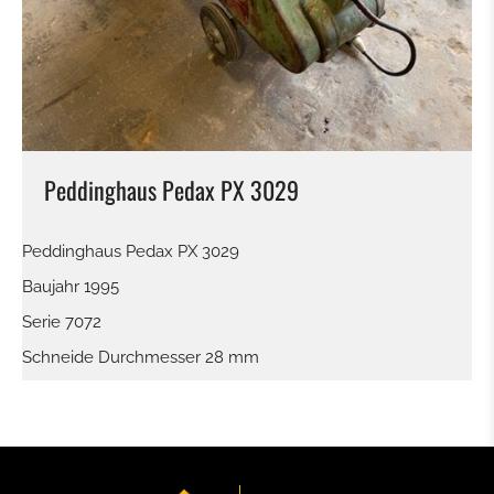
KEHRBÜRSTE
SCHNEESCHILD
BALLENZANGE
Peddinghaus Pedax PX 3029
KROKODILGEBISS ZANGE
Peddinghaus Pedax PX 3029
SIEBSCHAUFEL
Baujahr 1995
Serie 7072
SCHNELLWECHSLER
Schneide Durchmesser 28 mm
TILTROTATOR
TIEFLÖFFEL