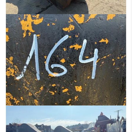
HYDRAULIK VERTEILER
MOTOR
BETON-EISENBIEGER
BETONSTAHLSCHERE
MULCHER
SALZSTREUER
ARBEITSKORB
ERSATZTEILTRÄGER