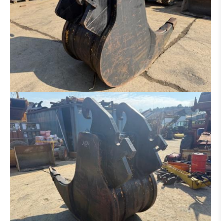
HECKAUFREISSER
ADAPTER
REIFEN / FELGEN
ACHSE
LAUFWERK
AUSLEGER
KABINE
GETRIEBE / WANDLER