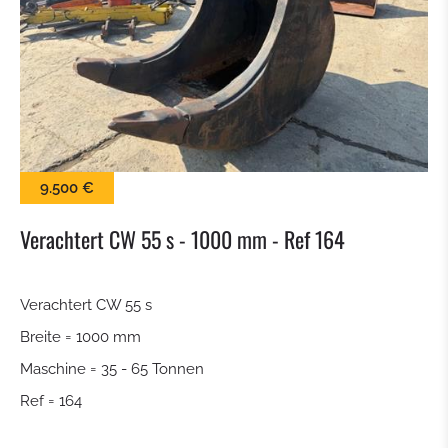
KEHRBÜRSTE
SCHNEESCHILD
BALLENZANGE
9.500 €
KROKODILGEBISS ZANGE
Verachtert CW 55 s - 1000 mm - Ref 164
SIEBSCHAUFEL
Verachtert CW 55 s
SCHNELLWECHSLER
Breite = 1000 mm
TILTROTATOR
Maschine = 35 - 65 Tonnen
Ref = 164
TIEFLÖFFEL