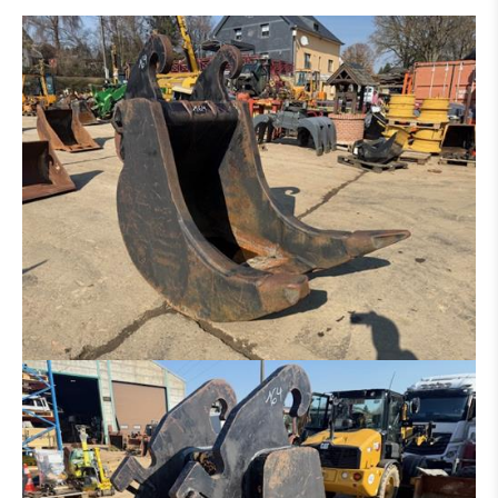
GRABENRÄUMLÖFFEL
HYDR. GRABENRÄUMLÖFFEL
PLATINEN FÜR HAMMER - GREIFER - USW.
SORTIERGREIFER
SCHALENGREIFER
RECHEN
HYDRAULIKHAMMER
HOLZZANGE