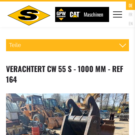
DE
Maschinen
FR
EN
Teile
SCHNELLWECHSLER RADLADER
VERACHTERT CW 55 S - 1000 MM - REF
PALETTENGABEL
164
LADESCHAUFEL
KLAPPSCHAUFEL (4IN1 SCHAUFEL)
HOCHKIPPSCHAUFEL