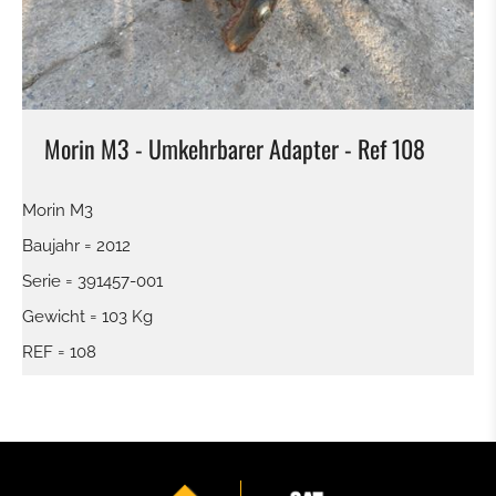
GRABENRÄUMLÖFFEL
HYDR. GRABENRÄUMLÖFFEL
Morin M3 - Umkehrbarer Adapter - Ref 108
PLATINEN FÜR HAMMER - GREIFER - USW.
Morin M3
SORTIERGREIFER
Baujahr = 2012
SCHALENGREIFER
Serie = 391457-001
Gewicht = 103 Kg
RECHEN
REF = 108
HYDRAULIKHAMMER
HOLZZANGE