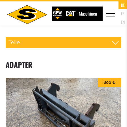
DE
Maschinen
FR
EN
Teile
SCHNELLWECHSLER RADLADER
ADAPTER
PALETTENGABEL
800 €
LADESCHAUFEL
KLAPPSCHAUFEL (4IN1 SCHAUFEL)
HOCHKIPPSCHAUFEL