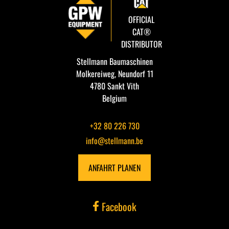
HECKAUFREISSER
OFFICIAL
CAT®
ADAPTER
DISTRIBUTOR
Stellmann Baumaschinen
REIFEN / FELGEN
Molkereiweg, Neundorf 11
4780 Sankt Vith
Belgium
ACHSE
+32 80 226 730
LAUFWERK
info@stellmann.be
AUSLEGER
ANFAHRT PLANEN
KABINE
Facebook
GETRIEBE / WANDLER