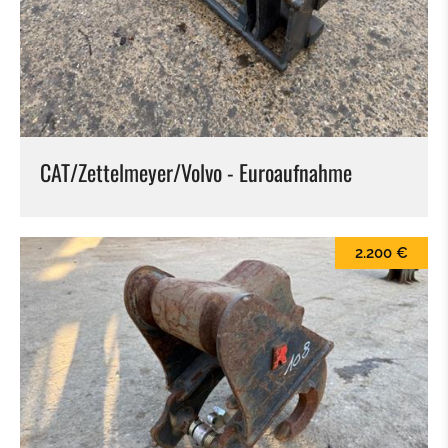
KEHRBÜRSTE
SCHNEESCHILD
BALLENZANGE
CAT/Zettelmeyer/Volvo - Euroaufnahme
KROKODILGEBISS ZANGE
SIEBSCHAUFEL
2.200 €
SCHNELLWECHSLER
TILTROTATOR
TIEFLÖFFEL