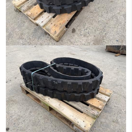
RIPPER
ADAPTATEUR
PNEUS / JANTE
PONT
TRAIN CHAINE
BRAS
CABINE
BOÎTE DE VITESSES / CONVERTISSEUR