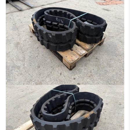
GODET DE CURRAGE
GODET DE CURRAGE HYDR
PLATIN POUR MARTEAU - GRAPPIN - ETC.
PINCE À TRIE
PINCE À GRAB
RÂTEAU
MARTEAU PIQUEUR
PINCE BOIS