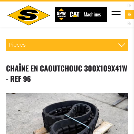
DE
Machines
FR
EN
Pièces
ATTACHE RAPIDE CHARGEUR
CHAÎNE EN CAOUTCHOUC 300X109X41W
FOURCHE PALETTE
- REF 96
GODET DU CHARGEUR
GODET 4 EN 1
GODET A HAUT DEVERSEMENT