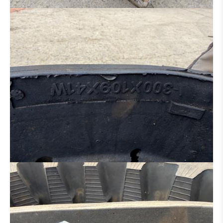
DISTRIBUTEUR HYDRAULIQUE
MOTEUR
CINTREUSE FER À BÉTON
CISEAUX À BÉTON
BROYEUR
SALEUSES
PANIER DE TRAVAIL
MACHINE POUR PIÈCE