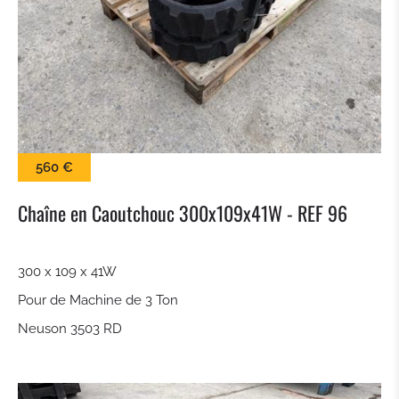
BALAI
LAME À NEIGE
PINCES À BALLES
560 €
KROKODILGEBISS PINCE
Chaîne en Caoutchouc 300x109x41W - REF 96
GODET À CLAIRE VOIE
300 x 109 x 41W
ATTACHE RAPIDE
Pour de Machine de 3 Ton
TILTROTATEUR
Neuson 3503 RD
GODET DE TERRASSEMENT