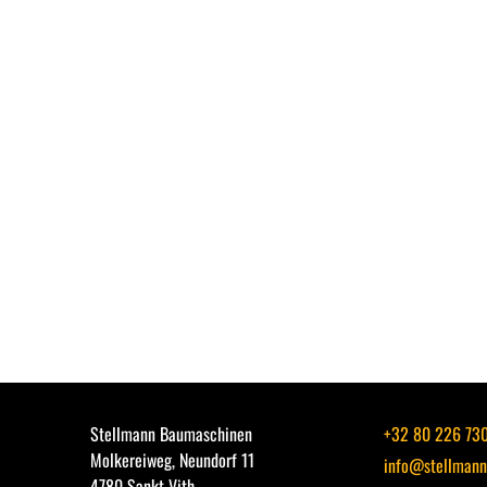
Stellmann Baumaschinen
+32 80 226 73
Molkereiweg, Neundorf 11
info@stellmann
4780 Sankt Vith