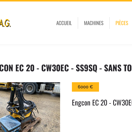
ACCUEIL
MACHINES
PIÈCES
CON EC 20 - CW30EC - SS9SQ - SANS T
6000 €
Engcon EC 20 - CW30EC