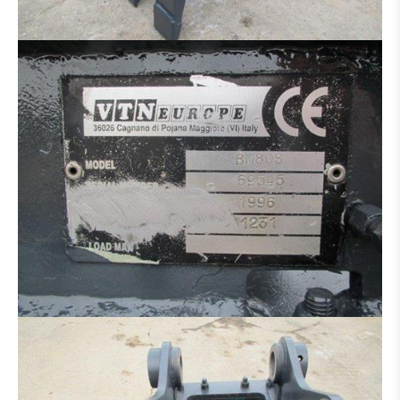
DISTRIBUTEUR HYDRAULIQUE
MOTEUR
CINTREUSE FER À BÉTON
CISEAUX À BÉTON
BROYEUR
SALEUSES
PANIER DE TRAVAIL
MACHINE POUR PIÈCE