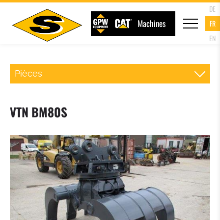
DE
Machines
FR
EN
Pièces
ATTACHE RAPIDE CHARGEUR
VTN BM80S
FOURCHE PALETTE
GODET DU CHARGEUR
GODET 4 EN 1
GODET A HAUT DEVERSEMENT