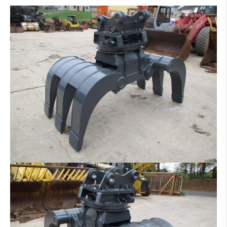
GODET DE CURRAGE
GODET DE CURRAGE HYDR
PLATIN POUR MARTEAU - GRAPPIN - ETC.
PINCE À TRIE
PINCE À GRAB
RÂTEAU
MARTEAU PIQUEUR
PINCE BOIS