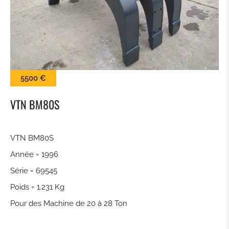
BALAI
LAME À NEIGE
PINCES À BALLES
5500 €
KROKODILGEBISS PINCE
VTN BM80S
GODET À CLAIRE VOIE
VTN BM80S
Année = 1996
ATTACHE RAPIDE
Série = 69545
TILTROTATEUR
Poids = 1.231 Kg
Pour des Machine de 20 à 28 Ton
GODET DE TERRASSEMENT