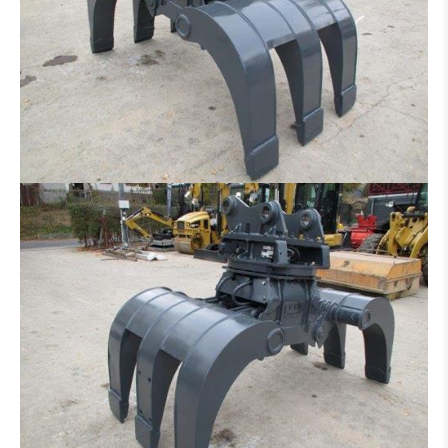
RIPPER
ADAPTATEUR
PNEUS / JANTE
PONT
TRAIN CHAINE
BRAS
CABINE
BOÎTE DE VITESSES / CONVERTISSEUR