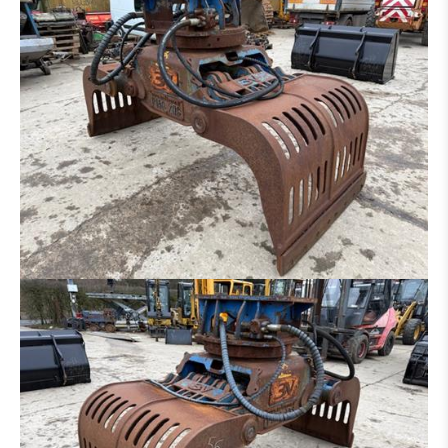
RIPPER
ADAPTATEUR
PNEUS / JANTE
PONT
TRAIN CHAINE
BRAS
CABINE
BOÎTE DE VITESSES / CONVERTISSEUR