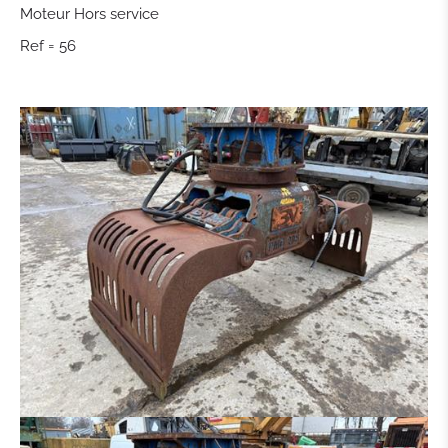
Moteur Hors service
GODET DE CURRAGE
Ref = 56
GODET DE CURRAGE HYDR
PLATIN POUR MARTEAU - GRAPPIN - ETC.
PINCE À TRIE
PINCE À GRAB
RÂTEAU
MARTEAU PIQUEUR
PINCE BOIS