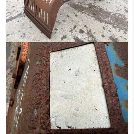
DISTRIBUTEUR HYDRAULIQUE
MOTEUR
CINTREUSE FER À BÉTON
CISEAUX À BÉTON
BROYEUR
SALEUSES
PANIER DE TRAVAIL
MACHINE POUR PIÈCE