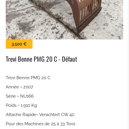
BALAI
LAME À NEIGE
PINCES À BALLES
3.500 €
KROKODILGEBISS PINCE
Trevi Benne PMG 20 C - Défaut
GODET À CLAIRE VOIE
Trevi Benne PMG 20 C
Année = 2007
ATTACHE RAPIDE
Série = NU166
TILTROTATEUR
Poids = 1.910 Kg
Attache Rapide= Verachtert CW 40
GODET DE TERRASSEMENT
Pour des Machines de 25 à 33 Tons