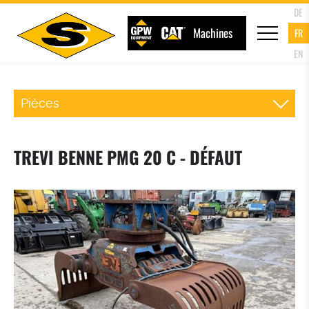
DE
Machines
FR
EN
Pièces
ATTACHE RAPIDE CHARGEUR
TREVI BENNE PMG 20 C - DÉFAUT
FOURCHE PALETTE
GODET DU CHARGEUR
GODET 4 EN 1
GODET A HAUT DEVERSEMENT