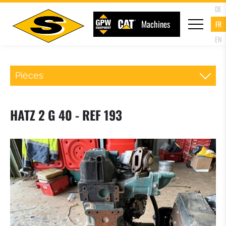
DE
Machines
FR
EN
Pièces
ATTACHE RAPIDE CHARGEUR
HATZ 2 G 40 - REF 193
FOURCHE PALETTE
GODET DU CHARGEUR
GODET 4 EN 1
GODET A HAUT DEVERSEMENT