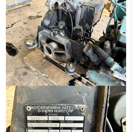
DISTRIBUTEUR HYDRAULIQUE
MOTEUR
CINTREUSE FER À BÉTON
CISEAUX À BÉTON
BROYEUR
SALEUSES
PANIER DE TRAVAIL
MACHINE POUR PIÈCE