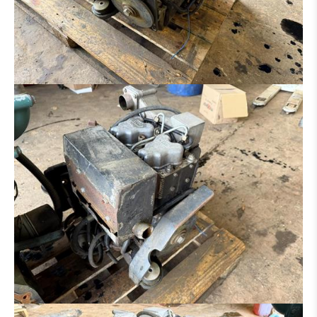
RIPPER
ADAPTATEUR
PNEUS / JANTE
PONT
TRAIN CHAINE
BRAS
CABINE
BOÎTE DE VITESSES / CONVERTISSEUR