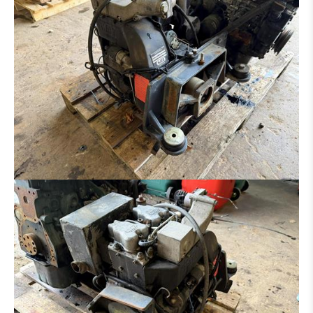
GODET DE CURRAGE
GODET DE CURRAGE HYDR
PLATIN POUR MARTEAU - GRAPPIN - ETC.
PINCE À TRIE
PINCE À GRAB
RÂTEAU
MARTEAU PIQUEUR
PINCE BOIS