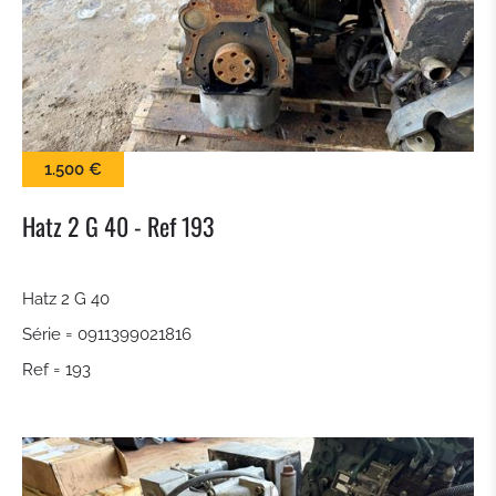
BALAI
LAME À NEIGE
PINCES À BALLES
1.500 €
KROKODILGEBISS PINCE
Hatz 2 G 40 - Ref 193
GODET À CLAIRE VOIE
Hatz 2 G 40
Série = 0911399021816
ATTACHE RAPIDE
Ref = 193
TILTROTATEUR
GODET DE TERRASSEMENT