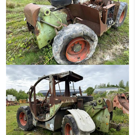
RIPPER
ADAPTATEUR
PNEUS / JANTE
PONT
TRAIN CHAINE
BRAS
CABINE
BOÎTE DE VITESSES / CONVERTISSEUR