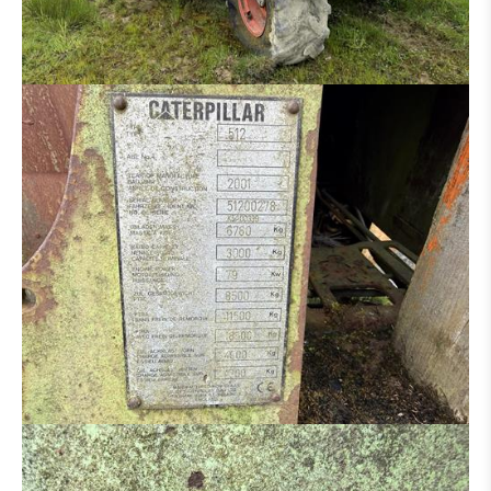
DISTRIBUTEUR HYDRAULIQUE
MOTEUR
CINTREUSE FER À BÉTON
CISEAUX À BÉTON
BROYEUR
SALEUSES
PANIER DE TRAVAIL
MACHINE POUR PIÈCE