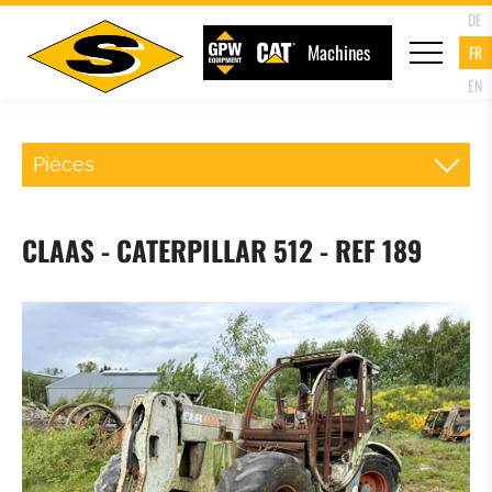
DE
Machines
FR
EN
Pièces
ATTACHE RAPIDE CHARGEUR
CLAAS - CATERPILLAR 512 - REF 189
FOURCHE PALETTE
GODET DU CHARGEUR
GODET 4 EN 1
GODET A HAUT DEVERSEMENT