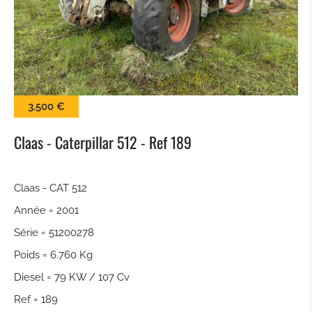
BALAI
LAME À NEIGE
PINCES À BALLES
3.500 €
KROKODILGEBISS PINCE
Claas - Caterpillar 512 - Ref 189
GODET À CLAIRE VOIE
Claas - CAT 512
Année = 2001
ATTACHE RAPIDE
Série = 51200278
TILTROTATEUR
Poids = 6.760 Kg
Diesel = 79 KW / 107 Cv
GODET DE TERRASSEMENT
Ref = 189