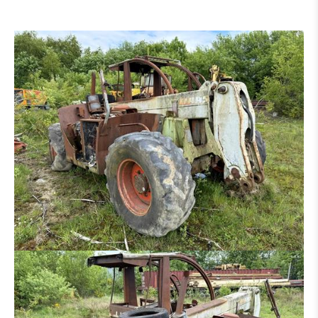
GODET DE CURRAGE
GODET DE CURRAGE HYDR
PLATIN POUR MARTEAU - GRAPPIN - ETC.
PINCE À TRIE
PINCE À GRAB
RÂTEAU
MARTEAU PIQUEUR
PINCE BOIS