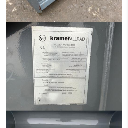
DISTRIBUTEUR HYDRAULIQUE
MOTEUR
CINTREUSE FER À BÉTON
CISEAUX À BÉTON
BROYEUR
SALEUSES
PANIER DE TRAVAIL
MACHINE POUR PIÈCE