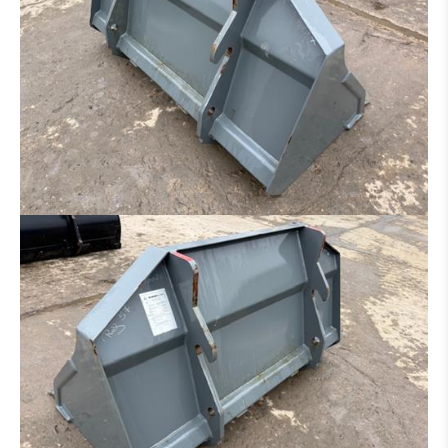
RIPPER
ADAPTATEUR
PNEUS / JANTE
PONT
TRAIN CHAINE
BRAS
CABINE
BOÎTE DE VITESSES / CONVERTISSEUR