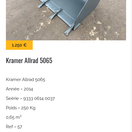
BALAI
LAME À NEIGE
PINCES À BALLES
1.250 €
KROKODILGEBISS PINCE
Kramer Allrad 5065
GODET À CLAIRE VOIE
Kramer Allrad 5065
Année = 2014
ATTACHE RAPIDE
Seérie = 9333 0614 0037
TILTROTATEUR
Poids = 250 Kg
0,65 m³
GODET DE TERRASSEMENT
Ref = 57