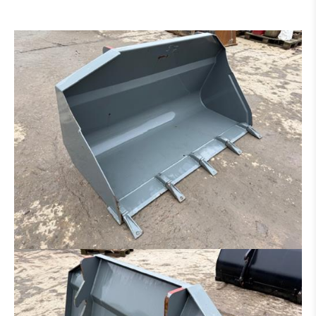
GODET DE CURRAGE
GODET DE CURRAGE HYDR
PLATIN POUR MARTEAU - GRAPPIN - ETC.
PINCE À TRIE
PINCE À GRAB
RÂTEAU
MARTEAU PIQUEUR
PINCE BOIS