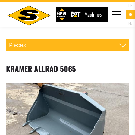
DE
Machines
FR
EN
Pièces
ATTACHE RAPIDE CHARGEUR
KRAMER ALLRAD 5065
FOURCHE PALETTE
GODET DU CHARGEUR
GODET 4 EN 1
GODET A HAUT DEVERSEMENT