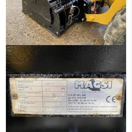
DISTRIBUTEUR HYDRAULIQUE
MOTEUR
CINTREUSE FER À BÉTON
CISEAUX À BÉTON
BROYEUR
SALEUSES
PANIER DE TRAVAIL
MACHINE POUR PIÈCE