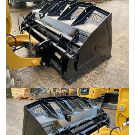
RIPPER
ADAPTATEUR
PNEUS / JANTE
PONT
TRAIN CHAINE
BRAS
CABINE
BOÎTE DE VITESSES / CONVERTISSEUR