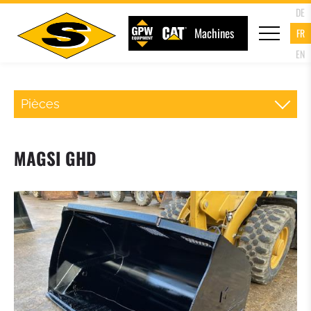
DE
Machines
FR
EN
Pièces
ATTACHE RAPIDE CHARGEUR
MAGSI GHD
FOURCHE PALETTE
GODET DU CHARGEUR
GODET 4 EN 1
GODET A HAUT DEVERSEMENT