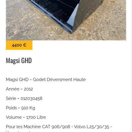
BALAI
LAME À NEIGE
PINCES À BALLES
4400 €
KROKODILGEBISS PINCE
Magsi GHD
GODET À CLAIRE VOIE
Magsi GHD = Godet Déversment Haute
Année = 2012
ATTACHE RAPIDE
Série = 012030458
TILTROTATEUR
Poids = 910 Kg
Volume = 1700 Litre
GODET DE TERRASSEMENT
Pour les Machine CAT 906/908 - Volvo L25/30/35 -