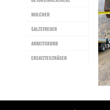
MULCHER
SALZSTREUER
ARBEITSKORB
ERSATZTEILTRÄGER