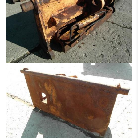
GRABENRÄUMLÖFFEL
HYDR. GRABENRÄUMLÖFFEL
PLATINEN FÜR HAMMER - GREIFER - USW.
SORTIERGREIFER
SCHALENGREIFER
RECHEN
HYDRAULIKHAMMER
HOLZZANGE