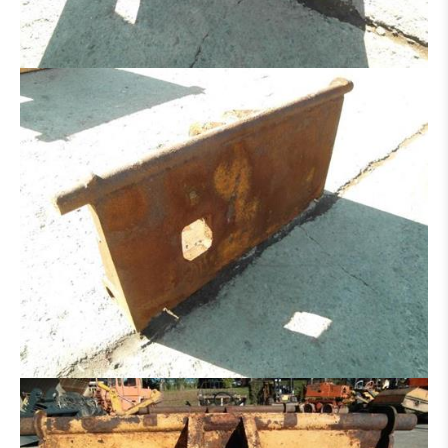
HECKAUFREISSER
ADAPTER
REIFEN / FELGEN
ACHSE
LAUFWERK
AUSLEGER
KABINE
GETRIEBE / WANDLER