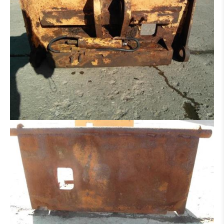
HYDRAULIK VERTEILER
MOTOR
BETON-EISENBIEGER
BETONSTAHLSCHERE
MULCHER
SALZSTREUER
ARBEITSKORB
ERSATZTEILTRÄGER