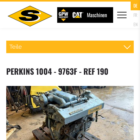
DE
Maschinen
FR
EN
Teile
SCHNELLWECHSLER RADLADER
PERKINS 1004 - 9763F - REF 190
PALETTENGABEL
LADESCHAUFEL
KLAPPSCHAUFEL (4IN1 SCHAUFEL)
HOCHKIPPSCHAUFEL