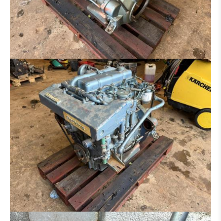
HECKAUFREISSER
ADAPTER
REIFEN / FELGEN
ACHSE
LAUFWERK
AUSLEGER
KABINE
GETRIEBE / WANDLER