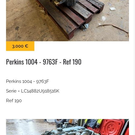
KEHRBÜRSTE
SCHNEESCHILD
BALLENZANGE
3.000 €
KROKODILGEBISS ZANGE
Perkins 1004 - 9763F - Ref 190
SIEBSCHAUFEL
Perkins 1004 - 9763F
Serie = LC14882U918516K
SCHNELLWECHSLER
Ref 190
TILTROTATOR
TIEFLÖFFEL