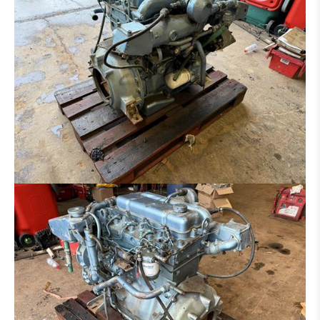
GRABENRÄUMLÖFFEL
HYDR. GRABENRÄUMLÖFFEL
PLATINEN FÜR HAMMER - GREIFER - USW.
SORTIERGREIFER
SCHALENGREIFER
RECHEN
HYDRAULIKHAMMER
HOLZZANGE