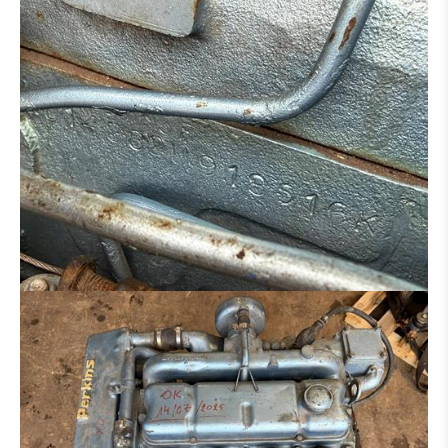
HYDRAULIK VERTEILER
MOTOR
BETON-EISENBIEGER
BETONSTAHLSCHERE
MULCHER
SALZSTREUER
ARBEITSKORB
ERSATZTEILTRÄGER