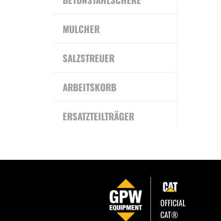
MULCHER
SALZSTREUER
ARBEITSKORB
ERSATZTEILTRÄGER
OFFICIAL
CAT®