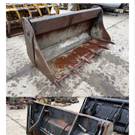
GRABENRÄUMLÖFFEL
HYDR. GRABENRÄUMLÖFFEL
PLATINEN FÜR HAMMER - GREIFER - USW.
SORTIERGREIFER
SCHALENGREIFER
RECHEN
HYDRAULIKHAMMER
HOLZZANGE