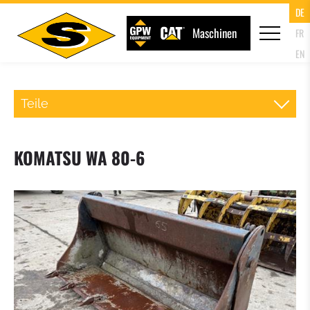
DE
Maschinen
FR
EN
Teile
SCHNELLWECHSLER RADLADER
KOMATSU WA 80-6
PALETTENGABEL
LADESCHAUFEL
KLAPPSCHAUFEL (4IN1 SCHAUFEL)
HOCHKIPPSCHAUFEL