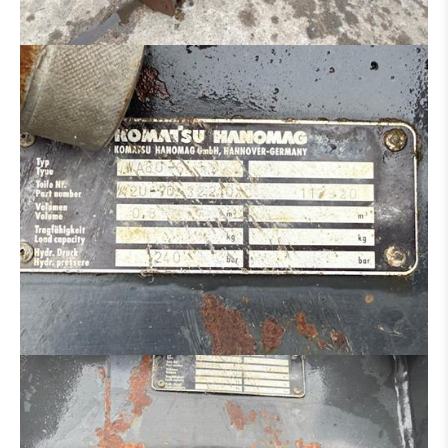
HYDRAULIK VERTEILER
MOTOR
BETON-EISENBIEGER
BETONSTAHLSCHERE
MULCHER
SALZSTREUER
ARBEITSKORB
ERSATZTEILTRÄGER