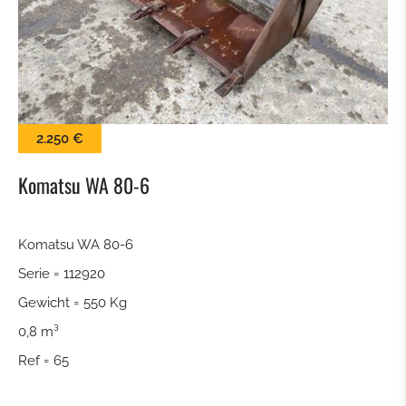
KEHRBÜRSTE
SCHNEESCHILD
BALLENZANGE
2.250 €
KROKODILGEBISS ZANGE
Komatsu WA 80-6
SIEBSCHAUFEL
Komatsu WA 80-6
Serie = 112920
SCHNELLWECHSLER
Gewicht = 550 Kg
TILTROTATOR
0,8 m³
Ref = 65
TIEFLÖFFEL