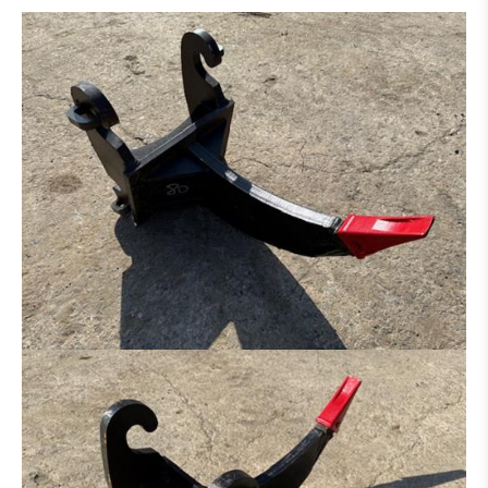
GRABENRÄUMLÖFFEL
HYDR. GRABENRÄUMLÖFFEL
PLATINEN FÜR HAMMER - GREIFER - USW.
SORTIERGREIFER
SCHALENGREIFER
RECHEN
HYDRAULIKHAMMER
HOLZZANGE