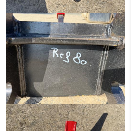
HYDRAULIK VERTEILER
MOTOR
BETON-EISENBIEGER
BETONSTAHLSCHERE
MULCHER
SALZSTREUER
ARBEITSKORB
ERSATZTEILTRÄGER