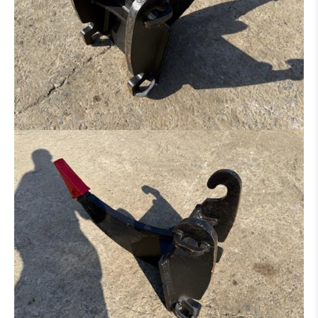
HECKAUFREISSER
ADAPTER
REIFEN / FELGEN
ACHSE
LAUFWERK
AUSLEGER
KABINE
GETRIEBE / WANDLER