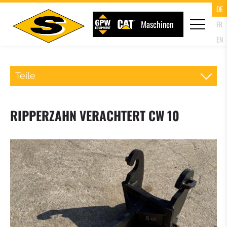
DE
Maschinen
FR
EN
Teile
SCHNELLWECHSLER RADLADER
RIPPERZAHN VERACHTERT CW 10
PALETTENGABEL
LADESCHAUFEL
KLAPPSCHAUFEL (4IN1 SCHAUFEL)
HOCHKIPPSCHAUFEL