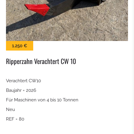
KEHRBÜRSTE
SCHNEESCHILD
BALLENZANGE
1.250 €
KROKODILGEBISS ZANGE
Ripperzahn Verachtert CW 10
SIEBSCHAUFEL
Verachtert CW10
Baujahr = 2026
SCHNELLWECHSLER
Für Maschinen von 4 bis 10 Tonnen
TILTROTATOR
Neu
REF = 80
TIEFLÖFFEL