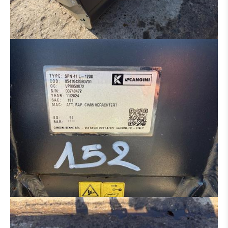
HYDRAULIK VERTEILER
MOTOR
BETON-EISENBIEGER
BETONSTAHLSCHERE
MULCHER
SALZSTREUER
ARBEITSKORB
ERSATZTEILTRÄGER