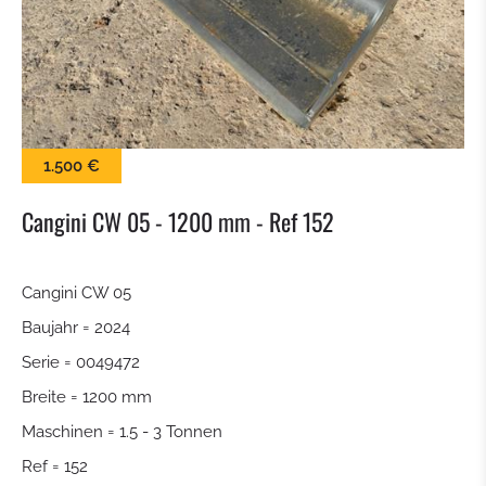
KEHRBÜRSTE
SCHNEESCHILD
BALLENZANGE
1.500 €
KROKODILGEBISS ZANGE
Cangini CW 05 - 1200 mm - Ref 152
SIEBSCHAUFEL
Cangini CW 05
Baujahr = 2024
SCHNELLWECHSLER
Serie = 0049472
TILTROTATOR
Breite = 1200 mm
Maschinen = 1.5 - 3 Tonnen
TIEFLÖFFEL
Ref = 152