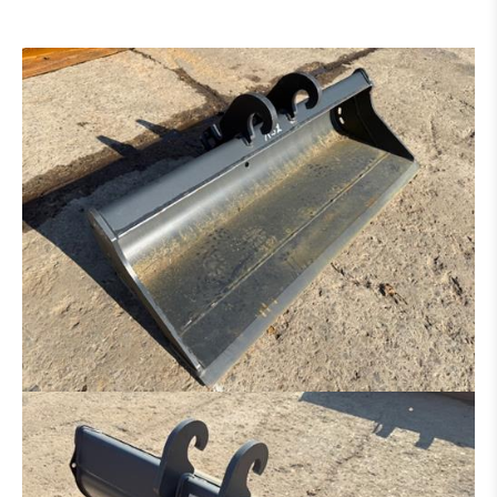
GRABENRÄUMLÖFFEL
HYDR. GRABENRÄUMLÖFFEL
PLATINEN FÜR HAMMER - GREIFER - USW.
SORTIERGREIFER
SCHALENGREIFER
RECHEN
HYDRAULIKHAMMER
HOLZZANGE