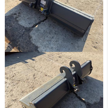
HECKAUFREISSER
ADAPTER
REIFEN / FELGEN
ACHSE
LAUFWERK
AUSLEGER
KABINE
GETRIEBE / WANDLER