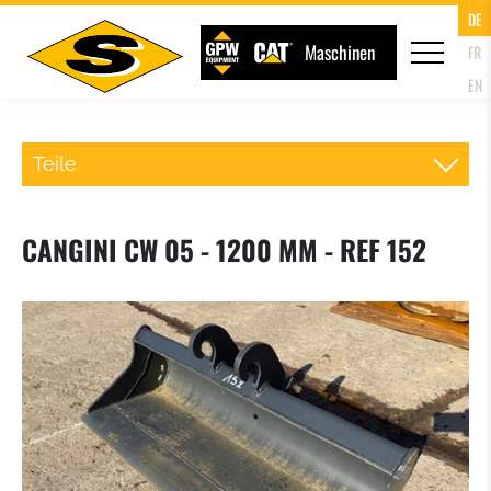
DE
Maschinen
FR
EN
Teile
SCHNELLWECHSLER RADLADER
CANGINI CW 05 - 1200 MM - REF 152
PALETTENGABEL
LADESCHAUFEL
KLAPPSCHAUFEL (4IN1 SCHAUFEL)
HOCHKIPPSCHAUFEL