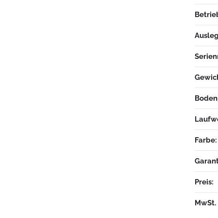
Betrie
Ausleg
Serie
Gewich
Boden
Laufw
Farbe:
Garant
Preis:
MwSt.