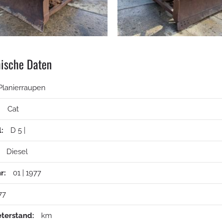
ische Daten
Planierraupen
:
Cat
:
D 5 |
Diesel
r:
01 | 1977
77
terstand:
km