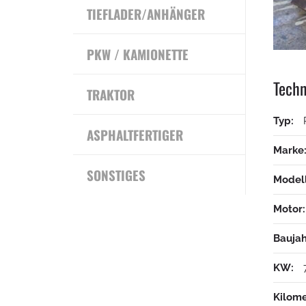
TIEFLADER/ANHÄNGER
PKW / KAMIONETTE
Techn
TRAKTOR
Typ:
ASPHALTFERTIGER
Marke
SONSTIGES
Modell
Motor:
Baujah
KW:
Kilome