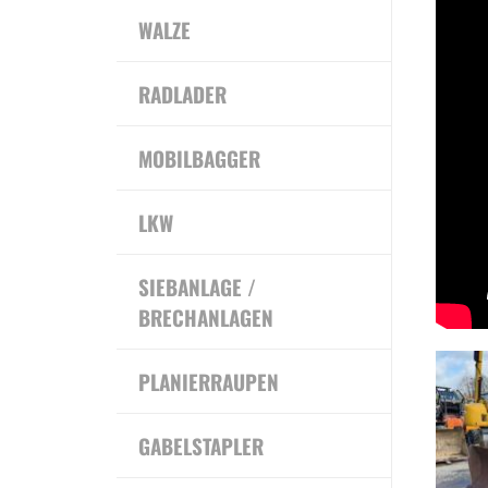
WALZE
RADLADER
MOBILBAGGER
LKW
SIEBANLAGE /
BRECHANLAGEN
PLANIERRAUPEN
GABELSTAPLER