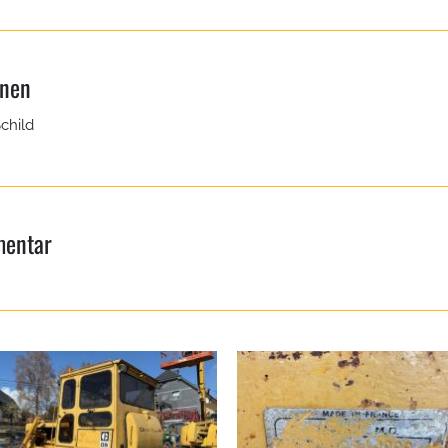
onen
child
entar