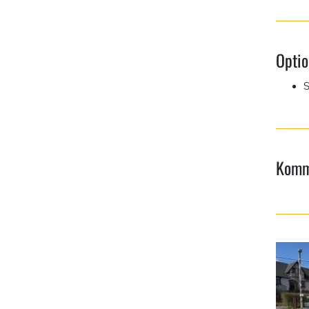
Opti
S
Komm