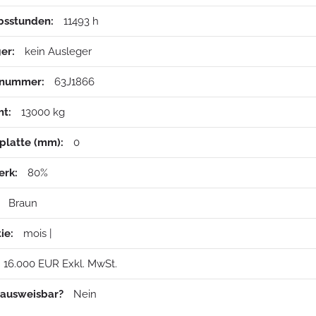
bsstunden:
11493 h
er:
kein Ausleger
nnummer:
63J1866
t:
13000 kg
platte (mm):
0
erk:
80%
Braun
ie:
mois |
16.000 EUR Exkl. MwSt.
 ausweisbar?
Nein