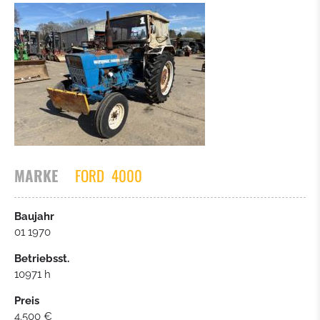
MARKE
FORD
4000
Baujahr
01 1970
Betriebsst.
10971 h
Preis
4.500 €