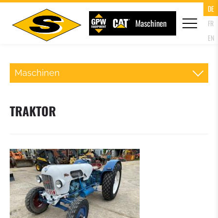
DE
Maschinen
FR
EN
Maschinen
BAGGERLADER
TRAKTOR
LADERAUPE
KETTENBAGGER
MINIBAGGER
WALZE