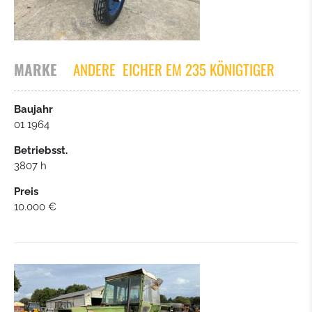
RADLADER
MOBILBAGGER
MARKE
ANDERE
EICHER EM 235 KÖNIGTIGER
LKW
Baujahr
01 1964
SIEBANLAGE / BRECHANLAGEN
Betriebsst.
3807 h
PLANIERRAUPEN
Preis
10.000 €
GABELSTAPLER
TIEFLADER/ANHÄNGER
PKW / KAMIONETTE