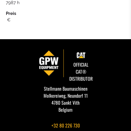
7987 h
Preis
€
OFFICIAL
CAT®
DISTRIBUTOR
Stellmann Baumaschinen
Molkereiweg, Neundorf 11
4780 Sankt Vith
Belgium
+32 80 226 730