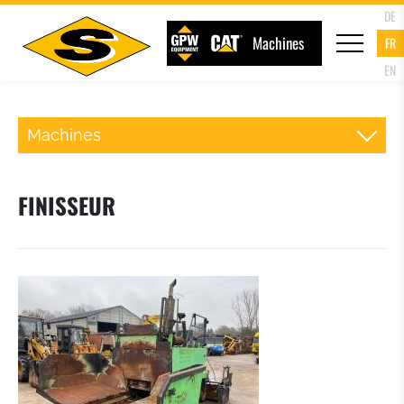
DE
Machines
FR
EN
Machines
TRACTOPELLE
FINISSEUR
CHARGEURS SUR CHENILLES
PELLES SUR CHENILLES
MINI PELLETEUSE
ROULEAUX