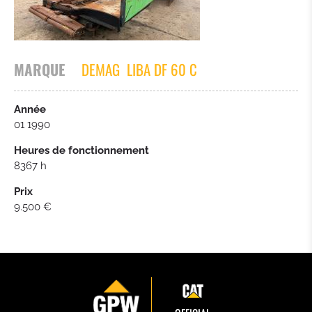
CHARGEURS SUR PNEUS
PELLES SUR PNEUS
MARQUE
DEMAG
LIBA DF 60 C
PORTEURS
Année
01 1990
CRIBLAGE / CONCASSEURS
Heures de fonctionnement
8367 h
POUSSEUR
Prix
9.500 €
CHARIOT ELÉVATEUR
REMORQUE
VOITURE / CAMIONETTE